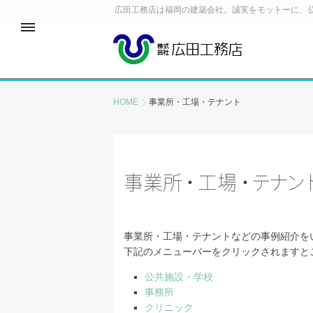
広田工務店は福岡の建築会社。誠実をモットーに、
HOME
事業所・工場・テナント
事業
所
・
工
場
・
テ
ナ
ン
事業所・工場・テナントなどの事例紹介を
下記のメニューバーをクリックされますと
公共施設・学校
事務所
クリニック