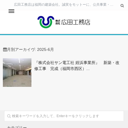
広田工務店は福岡の建築会社。誠実をモットーに、公共事業・民間ビル・住宅の建築 工事から、生活空間の提案・土地活用のご相談まで、幅広いニーズに対応しています。
24時間サービス
事業所・工場・テナント
月別アーカイヴ:
2025-6月
『株式会社サン電工社 姪浜事業所』 新築・改
修工事 完成（福岡市西区）...
個人住宅
お客様相談室
会社情報
採用情報
カテゴリー