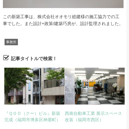
この新築工事は、株式会社オオモリ総建様の施工協力での工
事でした。また設計+政策/建築巧房が、設計監理されました。
事務所
記事タイトルで検索！
『ＱＯＯ（クー）ビル』新築
西南自動車工業 展示スペース
完成（福岡市博多区神屋町）
改装（福岡市西区）