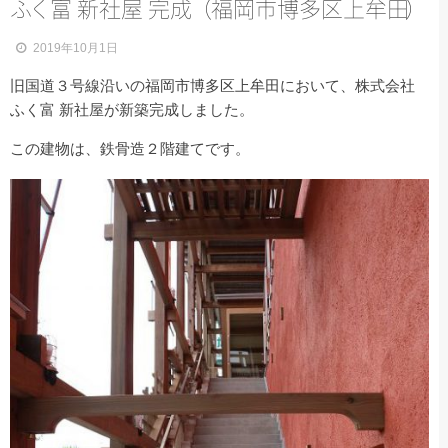
ふ
く
富 新社屋 完
成
（
福岡市博多区上牟
田
）
2019年10月1日
旧国道３号線沿いの福岡市博多区上牟田において、株式会社
ふく富 新社屋が新築完成しました。
この建物は、鉄骨造２階建てです。