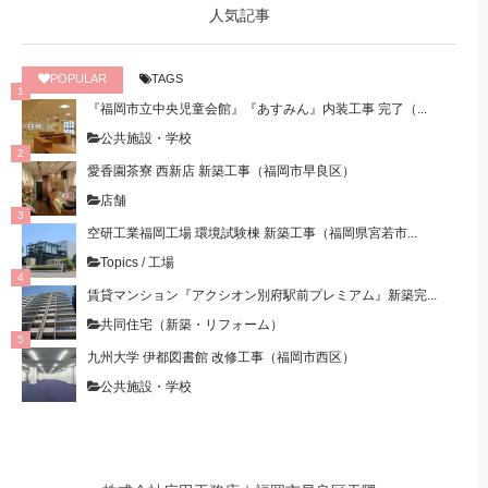
人気記事
POPULAR
TAGS
『福岡市立中央児童会館』『あすみん』内装工事 完了（...
公共施設・学校
愛香園茶寮 西新店 新築工事（福岡市早良区）
店舗
空研工業福岡工場 環境試験棟 新築工事（福岡県宮若市...
Topics
/
工場
賃貸マンション『アクシオン別府駅前プレミアム』新築完...
共同住宅（新築・リフォーム）
九州大学 伊都図書館 改修工事（福岡市西区）
公共施設・学校