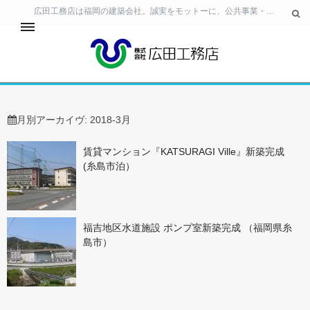
広田工務店は福岡の建築会社。誠実をモットーに、公共事業・民間ビル・住宅の建築 工事から、生活空間の提案・土地活用のご相談まで、幅広いニーズに対応しています。
24時間サービス
事業所・工場・テナント
月別アーカイヴ:
2018-3月
賃貸マンション『KATSURAGI Ville』新築完成
(糸島市泊）
個人住宅
福吉地区水道施設 ポンプ室新築完成 （福岡県糸
島市）
お客様相談室
会社情報
採用情報