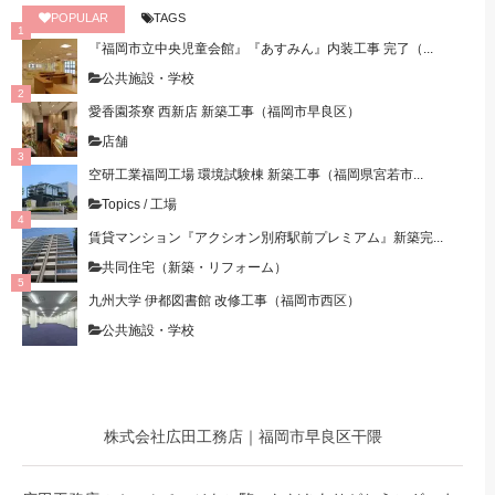
POPULAR
TAGS
『福岡市立中央児童会館』『あすみん』内装工事 完了（...
公共施設・学校
愛香園茶寮 西新店 新築工事（福岡市早良区）
店舗
空研工業福岡工場 環境試験棟 新築工事（福岡県宮若市...
Topics
/
工場
賃貸マンション『アクシオン別府駅前プレミアム』新築完...
共同住宅（新築・リフォーム）
九州大学 伊都図書館 改修工事（福岡市西区）
公共施設・学校
株式会社広田工務店｜福岡市早良区干隈