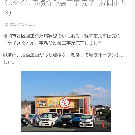
K
ス
タ
イ
ル
事務所 改装工事 完
了
（
福岡市西
区
）
2016年1月11日
福岡市西区福重の外環状線沿いにある、軽未使用車販売の
『ケイスタイル』事務所改装工事が完了しました。
以前は、居酒屋店だった建物を、改修して新装オープンしま
した。