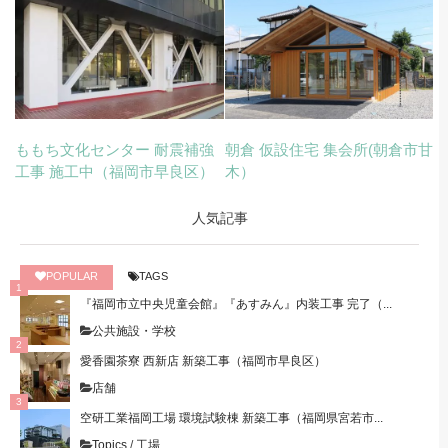
ももち文化センター 耐震補強
朝倉 仮設住宅 集会所(朝倉市甘
工事 施工中（福岡市早良区）
木）
人気記事
POPULAR
TAGS
『福岡市立中央児童会館』『あすみん』内装工事 完了（...
公共施設・学校
愛香園茶寮 西新店 新築工事（福岡市早良区）
店舗
空研工業福岡工場 環境試験棟 新築工事（福岡県宮若市...
Topics
/
工場