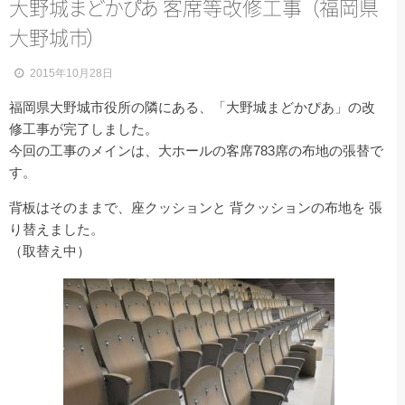
大野
城
ま
ど
か
ぴ
あ
客席等改修工
事
（
福岡県
大野城
市
）
2015年10月28日
福岡県大野城市役所の隣にある、「大野城まどかぴあ」の改
修工事が完了しました。
今回の工事のメインは、大ホールの客席783席の布地の張替で
す。
背板はそのままで、座クッションと 背クッションの布地を 張
り替えました。
（取替え中）