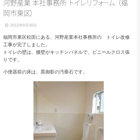
河野産業 本社事務所
ト
イ
レ
リ
フ
ォ
ー
ム
（
福
岡市東
区
）
2012年8月30日
福岡市東区松田にある、河野産業本社事務所の トイレ改修
工事が完了しました。
トイレの壁は、腰壁がキッチンパネルで、ビニールクロス張
りです。
小便器前の床は、黒御影の汚垂石です。