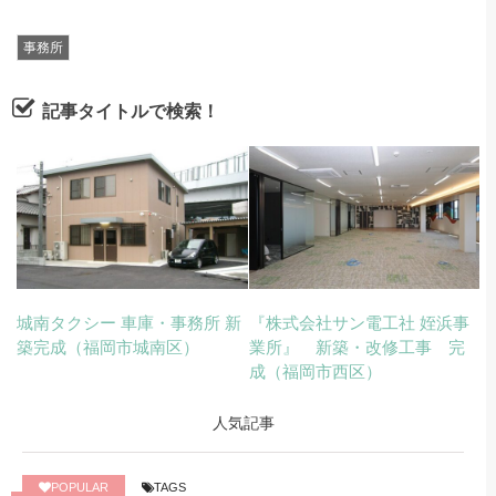
事務所
記事タイトルで検索！
城南タクシー 車庫・事務所 新
『株式会社サン電工社 姪浜事
築完成（福岡市城南区）
業所』 新築・改修工事 完
成（福岡市西区）
人気記事
POPULAR
TAGS