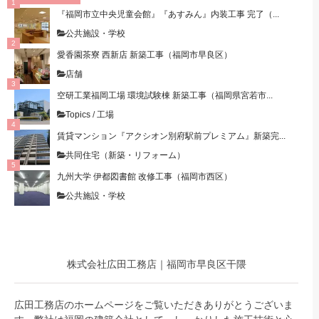
『福岡市立中央児童会館』『あすみん』内装工事 完了（...
公共施設・学校
愛香園茶寮 西新店 新築工事（福岡市早良区）
店舗
空研工業福岡工場 環境試験棟 新築工事（福岡県宮若市...
Topics
/
工場
賃貸マンション『アクシオン別府駅前プレミアム』新築完...
共同住宅（新築・リフォーム）
九州大学 伊都図書館 改修工事（福岡市西区）
公共施設・学校
株式会社広田工務店｜福岡市早良区干隈
広田工務店のホームページをご覧いただきありがとうございま