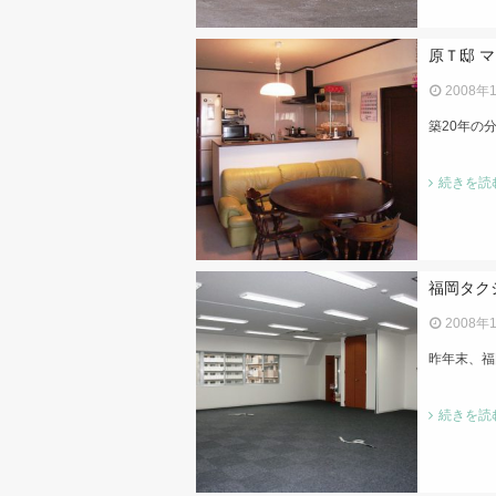
原Ｔ邸 
2008年
築20年の
続きを読
福岡タク
2008年
昨年末、福
続きを読